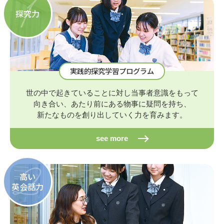
1
探究力
実践的探究学習プログラム
世の中で起きていることに対し当事者意識をもって
向き合い、あたり前にある物事に疑問を持ち、
新たなものを創り出していく力を育みます。
see more
2
高い
英会話力