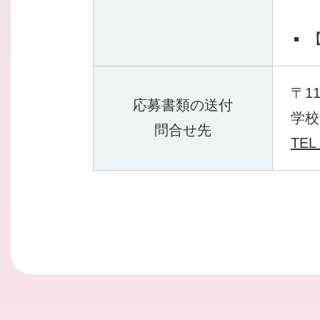
【
〒1
応募書類の送付
学校
問合せ先
TEL 