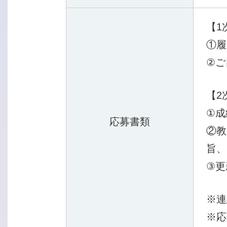
【1
①履
②ご
【2
①成
応募書類
②教
旨、
③更
※連
※応