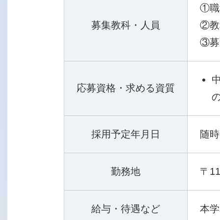
①職
募集教科・人員
②教
③募
応募資格・求める資質
採用予定年月日
随時
勤務地
〒1
給与・待遇など
本学