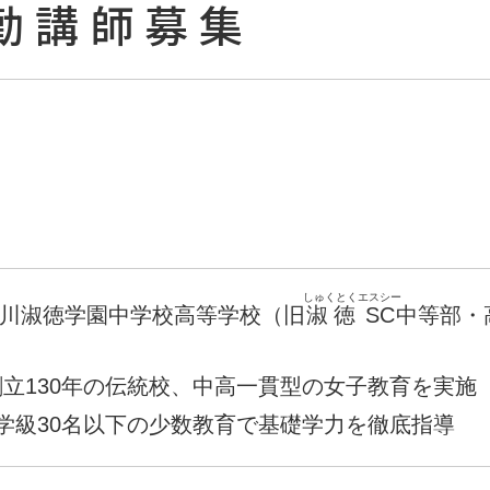
勤講師募集
しゅくとく
エスシー
川淑徳学園中学校高等学校（旧
淑徳
SC
中等部・
創立130年の伝統校、中高一貫型の女子教育を実施
1学級30名以下の少数教育で基礎学力を徹底指導