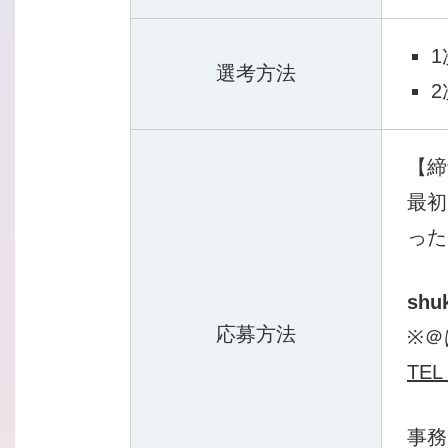
選考方法
【締
最初
った
shu
応募方法
※＠
TEL 
事務