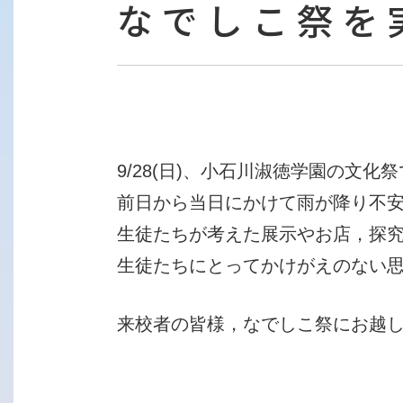
なでしこ祭を
9/28(日)、小石川淑徳学園の文
前日から当日にかけて雨が降り不
生徒たちが考えた展示やお店，探
生徒たちにとってかけがえのない
来校者の皆様，なでしこ祭にお越