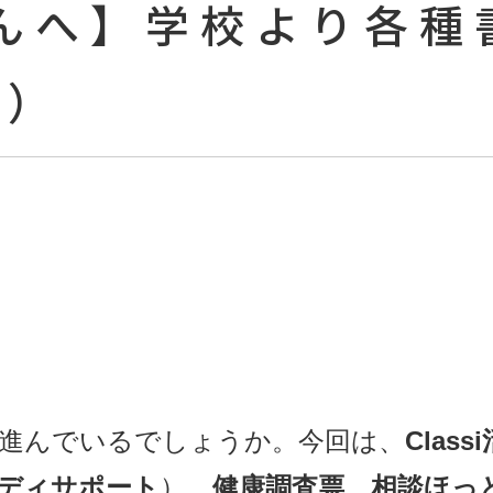
んへ】学校より各種
7）
進んでいるでしょうか。今回は、
Class
ディサポート
）、
健康調査票
、
相談ほっと